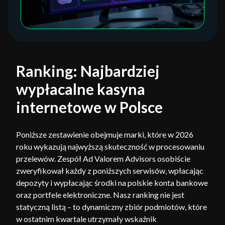
Ranking: Najbardziej
wypłacalne kasyna
internetowe w Polsce
Poniższe zestawienie obejmuje marki, które w 2026
roku wykazują najwyższą skuteczność w procesowaniu
przelewów. Zespół Ad Valorem Advisors osobiście
zweryfikował każdy z poniższych serwisów, wpłacając
depozyty i wypłacając środki na polskie konta bankowe
oraz portfele elektroniczne. Nasz ranking nie jest
statyczną listą – to dynamiczny zbiór podmiotów, które
w ostatnim kwartale utrzymały wskaźnik