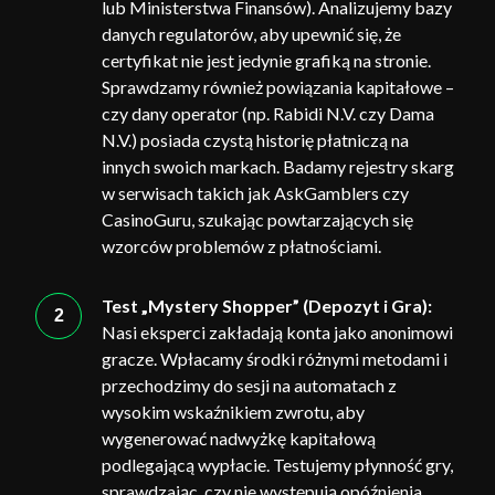
lub Ministerstwa Finansów). Analizujemy bazy
danych regulatorów, aby upewnić się, że
certyfikat nie jest jedynie grafiką na stronie.
Sprawdzamy również powiązania kapitałowe –
czy dany operator (np. Rabidi N.V. czy Dama
N.V.) posiada czystą historię płatniczą na
innych swoich markach. Badamy rejestry skarg
w serwisach takich jak AskGamblers czy
CasinoGuru, szukając powtarzających się
wzorców problemów z płatnościami.
Test „Mystery Shopper” (Depozyt i Gra):
Nasi eksperci zakładają konta jako anonimowi
gracze. Wpłacamy środki różnymi metodami i
przechodzimy do sesji na automatach z
wysokim wskaźnikiem zwrotu, aby
wygenerować nadwyżkę kapitałową
podlegającą wypłacie. Testujemy płynność gry,
sprawdzając, czy nie występują opóźnienia