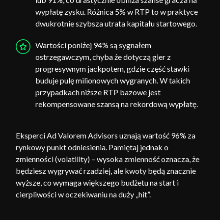
wypłatę zysku. Różnica 5% w RTP to w praktyce
dwukrotnie szybsza utrata kapitału startowego.
Wartości poniżej 94% są sygnałem
ostrzegawczym, chyba że dotyczą gier z
progresywnym jackpotem, gdzie część stawki
buduje pulę milionowych wygranych. W takich
przypadkach niższe RTP bazowe jest
rekompensowane szansą na rekordową wypłatę.
Eksperci Ad Valorem Advisors uznają wartość 96% za
rynkowy punkt odniesienia. Pamiętaj jednak o
zmienności (volatility) – wysoka zmienność oznacza, że
będziesz wygrywać rzadziej, ale kwoty będą znacznie
wyższe, co wymaga większego budżetu na start i
cierpliwości w oczekiwaniu na duży „hit”.