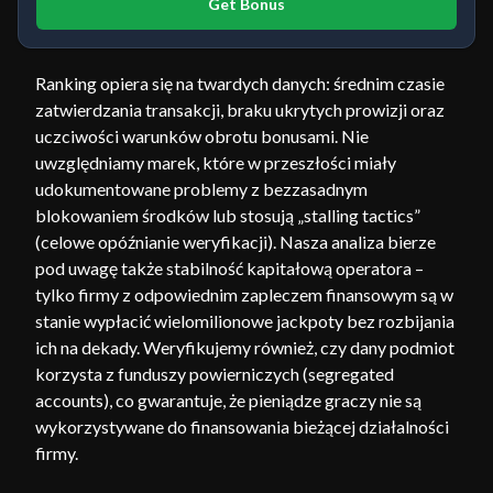
Get Bonus
Ranking opiera się na twardych danych: średnim czasie
zatwierdzania transakcji, braku ukrytych prowizji oraz
uczciwości warunków obrotu bonusami. Nie
uwzględniamy marek, które w przeszłości miały
udokumentowane problemy z bezzasadnym
blokowaniem środków lub stosują „stalling tactics”
(celowe opóźnianie weryfikacji). Nasza analiza bierze
pod uwagę także stabilność kapitałową operatora –
tylko firmy z odpowiednim zapleczem finansowym są w
stanie wypłacić wielomilionowe jackpoty bez rozbijania
ich na dekady. Weryfikujemy również, czy dany podmiot
korzysta z funduszy powierniczych (segregated
accounts), co gwarantuje, że pieniądze graczy nie są
wykorzystywane do finansowania bieżącej działalności
firmy.