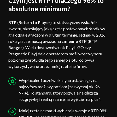
Czym jest RTP i dlaczego 96% to
absolutne minimum?
RTP (Return to Player)
to statystyczny wskaźnik
zwrotu, określający jaką część postawionych środków
gra oddaje graczom w długim terminie. Jednak w 2026
roku gracze muszą uważać na
zmienne RTP (RTP
Ranges)
. Wielu dostawców (jak Play’n GO czy
Pragmatic Play) daje operatorom możliwość wyboru
poziomu zwrotu dla tego samego slotu, co bywa
wykorzystywane przez mniej rzetelne firmy.
Wypłacalne i uczciwe kasyno ustawia gry na
najwyższy możliwy poziom (zazwyczaj ok. 96-
97%). To standard, który pozwala na dłuższą
rozgrywkę i realną szansę na wyjście „na plus”.
Mniej rzetelne marki wybierają wersje z RTP 88%
lub 91%, co drastycznie obniża szanse gracza na