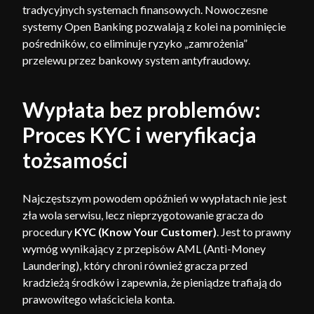
tradycyjnych systemach finansowych. Nowoczesne
systemy Open Banking pozwalają z kolei na pominięcie
pośredników, co eliminuje ryzyko „zamrożenia”
przelewu przez bankowy system antyfraudowy.
Wypłata bez problemów:
Proces KYC i weryfikacja
tożsamości
Najczęstszym powodem opóźnień w wypłatach nie jest
zła wola serwisu, lecz nieprzygotowanie gracza do
procedury
KYC (Know Your Customer)
. Jest to prawny
wymóg wynikający z przepisów AML (Anti-Money
Laundering), który chroni również gracza przed
kradzieżą środków i zapewnia, że pieniądze trafiają do
prawowitego właściciela konta.