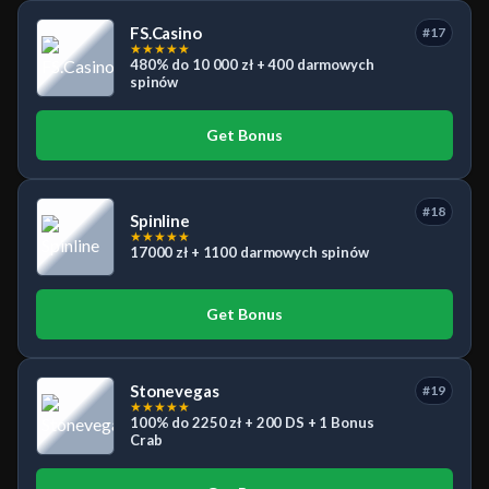
FS.Casino
#17
★
★
★
★
★
480% do 10 000 zł + 400 darmowych
spinów
Get Bonus
#18
Spinline
★
★
★
★
★
17000 zł + 1100 darmowych spinów
Get Bonus
Stonevegas
#19
★
★
★
★
★
100% do 2250 zł + 200 DS + 1 Bonus
Crab