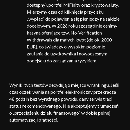
dostępny), portfel MiFinity oraz kryptowaluty.
Mierzymy czas od kliknięcia przycisku
„wypłać” do pojawienia się pieniędzy na saldzie
docelowym. W 2026 roku szczególnie cenimy
kasyna oferujące tzw. No-Verification
Withdrawals dla małych kwot (do ok. 2000
EUR), co świadczy o wysokim poziomie
zaufania do użytkownika i nowoczesnym
podejściu do zarządzania ryzykiem.
Wyniki tych testów decydują o miejscu w rankingu. Jeśli
czas oczekiwania na portfel elektroniczny przekracza
48 godzin bez wyraźnego powodu, dany serwis traci
status rekomendowanego. Nie akceptujemy tłumaczeń
o „przeciążeniu działu finansowego” w dobie pełnej
automatyzacji płatności.